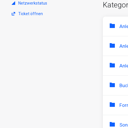
Kategor
Netzwerkstatus
Ticket öffnen
Anl
Anl
Anl
Buc
For
Son